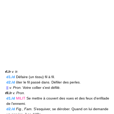
rI./r
v.
tr.
d1./d
Défaire (un tissu) fil à fil.
d2./d
ôter le fil passé dans. Défiler des perles.
||
v.
Pron.
Votre collier s'est défilé.
rII./r
v.
Pron.
d1./d
MILIT
Se mettre à couvert des vues et des feux d'enfilade
de l'ennemi.
d2./d
Fig.
,
Fam.
S'esquiver, se dérober. Quand on lui demande