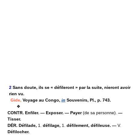
2
Sans doute, ils se « défileront » par la suite, nieront avoir
rien vu.
Gide,
Voyage au Congo,
in
Souvenirs, Pl., p. 743.
❖
CONTR.
Enfiler. — Exposer. — Payer
(de sa personne).
—
Tisser.
DÉR.
Défilade,
1.
défilage,
1.
défilement, défileuse. —
V.
Défilocher.