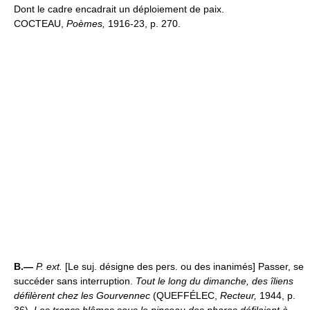
Dont le cadre encadrait un déploiement de paix.
COCTEAU,
Poèmes,
1916-23, p. 270.
B.—
P. ext.
[Le suj. désigne des pers. ou des inanimés] Passer, se
succéder sans interruption.
Tout le long du dimanche, des îliens
défilèrent chez les Gourvennec
(QUEFFÉLEC,
Recteur,
1944, p.
36).
Les troncs blêmes sous le pinceau des phares défilaient à