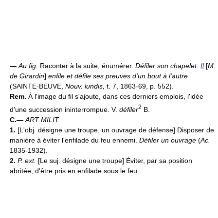
—
Au fig.
Raconter à la suite, énumérer.
Défiler son chapelet
.
Il
[
M.
de Girardin
]
enfile et défile ses preuves d'un bout à l'autre
(SAINTE-BEUVE,
Nouv. lundis,
t. 7, 1863-69, p. 552).
Rem.
À l'image du fil s'ajoute, dans ces derniers emplois, l'idée
2
d'une succession ininterrompue. V.
défiler
B.
C.—
ART MILIT.
1.
[L'obj. désigne une troupe, un ouvrage de défense] Disposer de
manière à éviter l'enfilade du feu ennemi.
Défiler un ouvrage
(
Ac.
1835-1932).
2.
P. ext.
[Le suj. désigne une troupe] Éviter, par sa position
abritée, d'être pris en enfilade sous le feu :