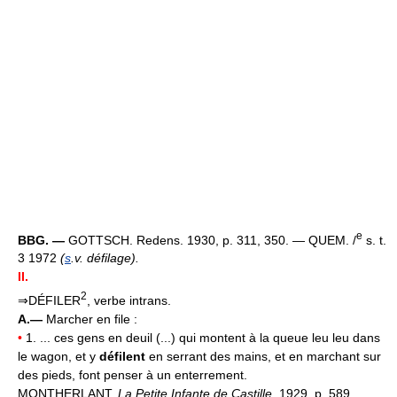
e
BBG. —
GOTTSCH. Redens. 1930, p. 311, 350. — QUEM. /
s. t.
3 1972
(
s
.v. défilage).
II.
2
⇒DÉFILER
, verbe intrans.
A.—
Marcher en file :
•
1. ... ces gens en deuil (...) qui montent à la queue leu leu dans
le wagon, et y
défilent
en serrant des mains, et en marchant sur
des pieds, font penser à un enterrement.
MONTHERLANT,
La Petite Infante de Castille,
1929, p. 589.