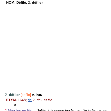
HOM.
Défilé,
2.
défiler.
————————
2.
défiler
[defile]
v. intr.
ÉTYM.
1648;
de
2.
dé-,
et
file.
❖
1
Marcher en file.
||
Défiler à la queue leu leu, en file indienne, un