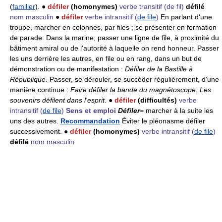
(
familier
). ●
défiler
(homonymes)
verbe transitif
(de fil)
défilé
nom masculin
●
défiler
verbe intransitif
(
de file
)
En parlant d'une
troupe, marcher en colonnes, par files ; se présenter en formation
de parade. Dans la marine, passer une ligne de file, à proximité du
bâtiment amiral ou de l'autorité à laquelle on rend honneur. Passer
les uns derrière les autres, en file ou en rang, dans un but de
démonstration ou de manifestation :
Défiler de la Bastille à
République.
Passer, se dérouler, se succéder régulièrement, d'une
manière continue :
Faire défiler la bande du magnétoscope.
Les
souvenirs défilent dans l'esprit.
●
défiler
(difficultés)
verbe
intransitif
(
de file
)
Sens et emploi
Défiler
= marcher à la suite les
uns des autres.
Recommandation
Éviter le pléonasme défiler
successivement. ●
défiler
(homonymes)
verbe intransitif
(
de file
)
défilé
nom masculin