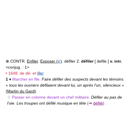
⊗ CONTR.
Enfiler
.
Exposer (
s'
)
. défiler 2.
défiler
[ defile ]
v. intr.
<conjug. : 1>
• 1648; de
dé-
et
filer
1
♦
Marcher en file.
Faire défiler des suspects devant les témoins.
« tous les ouvriers défilaient devant lui, un après l'un, silencieux »
(
Martin du Gard
)
.
♢
Passer en colonne devant un chef militaire.
Défiler au pas de
l'oie. Les troupes ont défilé musique en tête
(
⇒
défilé
)
.