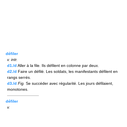
défiler
v.
intr.
d1./d
Aller à la file. Ils défilent en colonne par deux.
d2./d
Faire un défilé. Les soldats, les manifestants défilent en
rangs serrés.
d3./d
Fig.
Se succéder avec régularité. Les jours défilaient,
monotones.
————————
défiler
v.