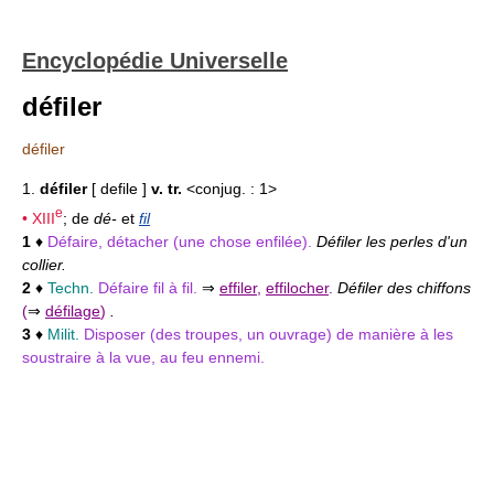
Encyclopédie Universelle
défiler
défiler
1.
défiler
[ defile ]
v. tr.
<conjug. : 1>
e
•
XIII
; de
dé-
et
fil
1
♦
Défaire, détacher (une chose enfilée).
Défiler les perles d'un
collier.
2
♦
Techn.
Défaire fil à fil.
⇒
effiler
,
effilocher
.
Défiler des chiffons
(
⇒
défilage
)
.
3
♦
Milit.
Disposer (des troupes, un ouvrage) de manière à les
soustraire à la vue, au feu ennemi.