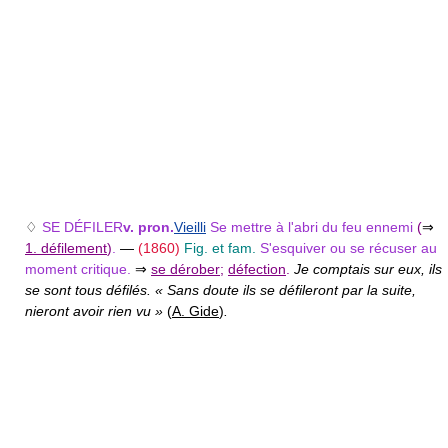
♢
SE DÉFILER
v. pron.
Vieilli
Se mettre à l'abri du feu ennemi
(
⇒
1. défilement
)
.
—
(1860)
Fig. et fam.
S'esquiver ou se récuser au
moment critique.
⇒
se dérober
;
défection
.
Je comptais sur eux, ils
se sont tous défilés. « Sans doute ils se défileront par la suite,
nieront avoir rien vu »
(
A. Gide
)
.