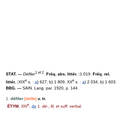
1 et 2
STAT. —
Défiler
.
Fréq. abs. littér. :
1 019.
Fréq. rel.
e
e
littér. :
XIX
s. :
a
) 627, b) 1 809; XX
s. :
a
) 2 034, b) 1 603.
BBG. —
SAIN. Lang. par. 1920, p. 144.
1.
défiler
[defile]
v. tr.
e
ÉTYM.
XIII
;
de
1.
dé-, fil,
et suff. verbal.