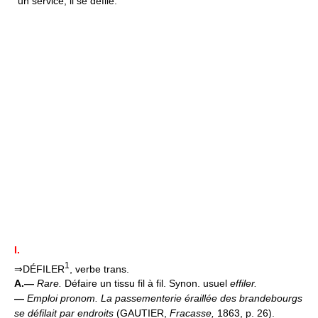
un service, il se défile.
I.
1
⇒DÉFILER
, verbe trans.
A.—
Rare.
Défaire un tissu fil à fil. Synon. usuel
effiler.
—
Emploi pronom.
La passementerie éraillée des brandebourgs
se défilait par endroits
(GAUTIER,
Fracasse,
1863, p. 26).