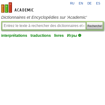
RU
EN
DE
ES
fr-academic.com
Dictionnaires et Encyclopédies sur 'Academic'
Recherche!
interprétations
traductions
livres
Игры ⚽