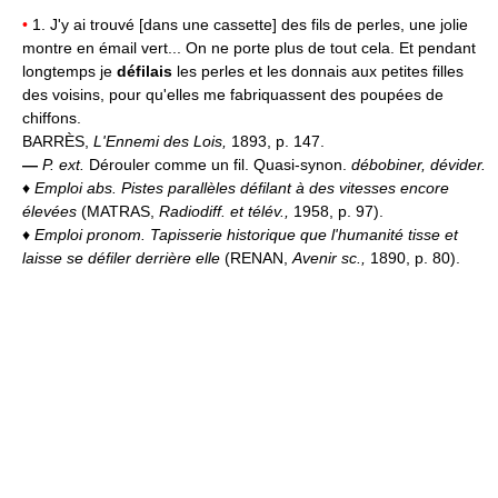
•
1. J'y ai trouvé [dans une cassette] des fils de perles, une jolie
montre en émail vert... On ne porte plus de tout cela. Et pendant
longtemps je
défilais
les perles et les donnais aux petites filles
des voisins, pour qu'elles me fabriquassent des poupées de
chiffons.
BARRÈS,
L'Ennemi des Lois,
1893, p. 147.
—
P. ext.
Dérouler comme un fil. Quasi-synon.
débobiner, dévider.
♦
Emploi abs.
Pistes parallèles défilant à des vitesses encore
élevées
(MATRAS,
Radiodiff. et télév.,
1958, p. 97).
♦
Emploi pronom.
Tapisserie historique que l'humanité tisse et
laisse se défiler derrière elle
(RENAN,
Avenir sc.,
1890, p. 80).