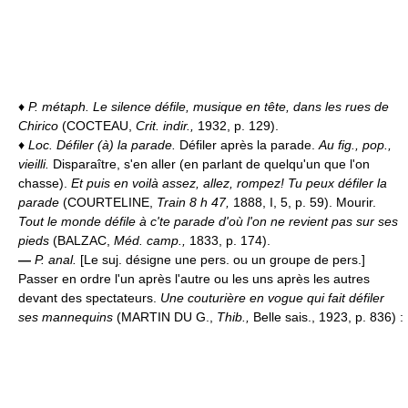
♦
P. métaph.
Le silence défile, musique en tête, dans les rues de
Chirico
(COCTEAU,
Crit. indir.,
1932, p. 129).
♦
Loc.
Défiler (à) la parade.
Défiler après la parade.
Au fig., pop.,
vieilli.
Disparaître, s'en aller (en parlant de quelqu'un que l'on
chasse).
Et puis en voilà assez, allez, rompez! Tu peux défiler la
parade
(COURTELINE,
Train 8 h 47,
1888, I, 5, p. 59). Mourir.
Tout le monde défile à c'te parade d'où l'on ne revient pas sur ses
pieds
(BALZAC,
Méd. camp.,
1833, p. 174).
—
P. anal.
[Le suj. désigne une pers. ou un groupe de pers.]
Passer en ordre l'un après l'autre ou les uns après les autres
devant des spectateurs.
Une couturière en vogue qui fait défiler
ses mannequins
(MARTIN DU G.,
Thib.,
Belle sais., 1923, p. 836) :