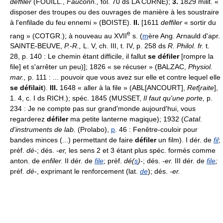
deffiler
(FOUILL.,
Fauconn.,
fol. 70 ds LA CURNE);
3.
1829 milit. «
disposer des troupes ou des ouvrages de manière à les soustraire
à l'enfilade du feu ennemi » (BOISTE).
II.
[1611
deffiler
« sortir du
e
rang » (COTGR.); à nouveau au XVII
s. (
m
ère Ang. Arnauld d'apr.
SAINTE-BEUVE,
P.-R.,
L. V, ch. III, t. IV, p. 258 ds
R. Philol. fr.
t.
28, p. 140 : Le chemin étant difficile, il fallut
se défiler
[rompre la
file] et s'arrêter un peu)]; 1826 « se récuser » (BALZAC,
Physiol.
mar.,
p. 111 : ... pouvoir que vous avez sur elle et contre lequel elle
se défilait
).
III.
1648 « aller à la file » (ABL[ANCOURT],
Ret
[
raite
],
1. 4, c. I ds RICH.); spéc. 1845 (MUSSET,
Il faut qu'une porte,
p.
234 : Je ne compte pas sur grand'monde aujourd'hui, vous
regarderez
défiler
ma petite lanterne magique); 1932 (
Catal.
d'instruments de lab.
(Prolabo),
p
. 46 : Fenêtre-couloir pour
bandes minces (...) permettant de faire
défiler
un film). I dér. de
fil
;
préf.
dé-
; dés.
-er,
les sens 2 et 3 étant plus spéc. formés comme
anton. de
enfiler.
II dér. de
file
; préf.
dé(
s
)-
; dés.
-er.
III dér. de
file
;
préf.
dé-
, exprimant le renforcement (lat.
de
); dés.
-er.