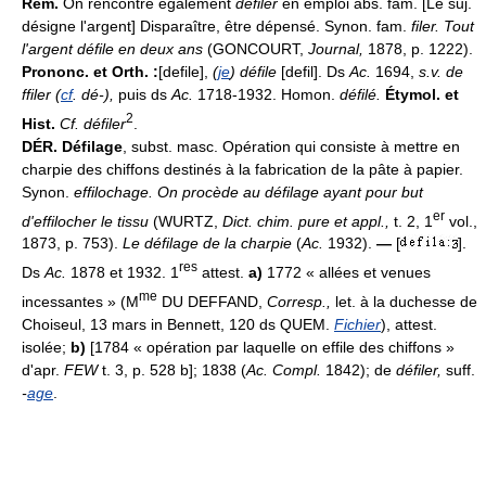
Rem.
On rencontre également
défiler
en emploi abs. fam. [Le suj.
désigne l'argent] Disparaître, être dépensé. Synon. fam.
filer. Tout
l'argent défile en deux ans
(GONCOURT,
Journal,
1878, p. 1222).
Prononc. et Orth. :
[defile],
(
je
) défile
[defil]. Ds
Ac.
1694,
s.v. de
ffiler (
cf
. dé-),
puis ds
Ac.
1718-1932. Homon.
défilé.
Étymol. et
2
Hist.
Cf. défiler
.
DÉR.
Défilage
, subst. masc. Opération qui consiste à mettre en
charpie des chiffons destinés à la fabrication de la pâte à papier.
Synon.
effilochage.
On procède au défilage ayant pour but
er
d'effilocher le tissu
(WURTZ,
Dict. chim. pure et appl.,
t. 2, 1
vol.,
1873, p. 753).
Le défilage de la charpie
(
Ac.
1932).
—
[
].
res
Ds
Ac.
1878 et 1932. 1
attest.
a)
1772 « allées et venues
me
incessantes » (M
DU DEFFAND,
Corresp.,
let. à la duchesse de
Choiseul, 13 mars in Bennett, 120 ds QUEM.
Fichier
), attest.
isolée;
b)
[1784 « opération par laquelle on effile des chiffons »
d'apr.
FEW
t. 3, p. 528 b]; 1838 (
Ac. Compl.
1842); de
défiler,
suff.
-
age
.