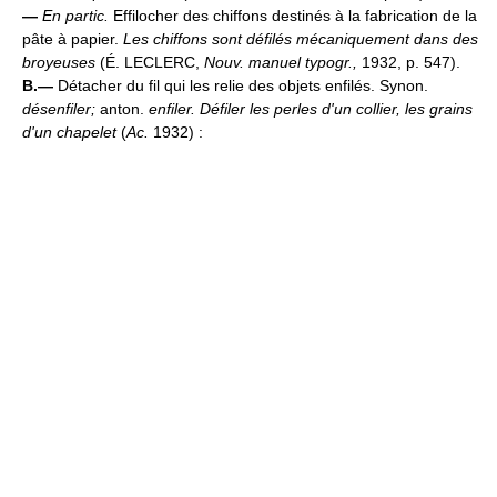
—
En partic.
Effilocher des chiffons destinés à la fabrication de la
pâte à papier.
Les chiffons sont défilés mécaniquement dans des
broyeuses
(
É. LECLERC,
Nouv. manuel typogr.,
1932, p. 547).
B.—
Détacher du fil qui les relie des objets enfilés. Synon.
désenfiler;
anton.
enfiler.
Défiler les perles d'un collier, les grains
d'un chapelet
(
Ac.
1932) :