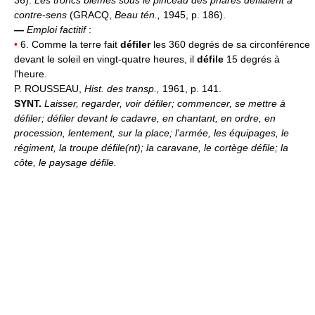
contre-sens
(GRACQ,
Beau tén.,
1945, p. 186).
—
Emploi factitif
:
•
6. Comme la terre fait
défiler
les 360 degrés de sa circonférence
devant le soleil en vingt-quatre heures, il
défile
15 degrés à
l'heure.
P. ROUSSEAU,
Hist. des transp.,
1961, p. 141.
SYNT.
Laisser, regarder, voir défiler; commencer, se mettre à
défiler; défiler devant le cadavre, en chantant, en ordre, en
procession, lentement, sur la place; l'armée, les équipages, le
régiment, la troupe défile(nt); la caravane, le cortège défile; la
côte, le paysage défile.