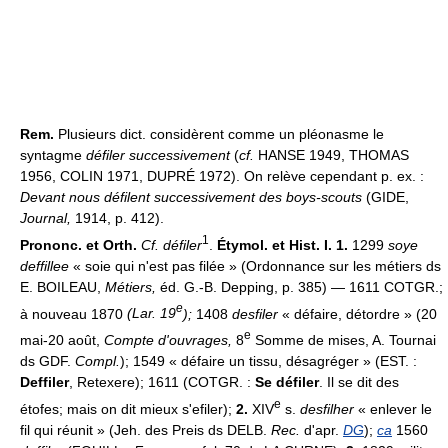
Rem.
Plusieurs dict. considèrent comme un pléonasme le
syntagme
défiler successivement
(
cf.
HANSE 1949, THOMAS
1956, COLIN 1971, DUPRÉ 1972). On relève cependant p. ex. :
Devant nous défilent successivement des boys-scouts
(GIDE,
Journal,
1914, p. 412).
1
Prononc. et Orth.
Cf. défiler
.
Étymol. et Hist. I. 1.
1299
soye
deffillee
« soie qui n'est pas filée » (Ordonnance sur les métiers ds
E. BOILEAU,
Métiers,
éd. G.-B. Depping, p. 385) — 1611 COTGR.;
e
à nouveau 1870
(Lar. 19
);
1408
desfiler
« défaire, détordre » (20
e
mai-20 août,
Compte d'ouvrages,
8
Somme de mises, A. Tournai
ds GDF.
Compl.
); 1549 « défaire un tissu, désagréger » (EST. :
Deffiler
, Retexere); 1611 (COTGR. :
Se défiler
. Il se dit des
e
étofes; mais on dit mieux s'efiler);
2.
XIV
s.
desfilher
« enlever le
fil qui réunit » (Jeh. des Preis ds DELB.
Rec.
d'apr.
DG
);
ca
1560