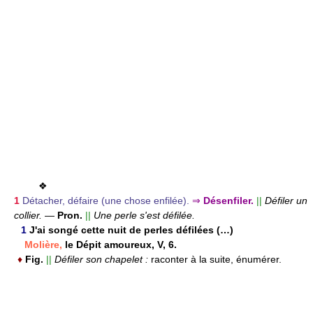
❖
1
Détacher, défaire (une chose enfilée).
⇒
Désenfiler.
||
Défiler un
collier.
—
Pron.
||
Une perle s'est défilée.
1
J'ai songé cette nuit de perles défilées (…)
Molière,
le Dépit amoureux, V, 6.
♦
Fig.
||
Défiler son chapelet :
raconter à la suite, énumérer.